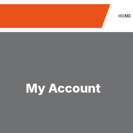
Skip
to
HOME
content
My Account