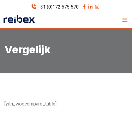
Skip
+31 (0)172 575 570
to
content
Vergelijk
[yith_woocompare_table]